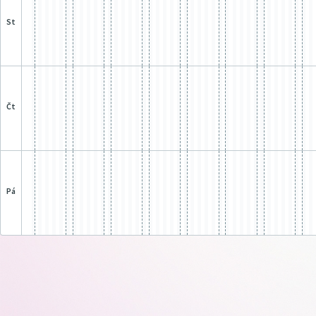
st
čt
pá