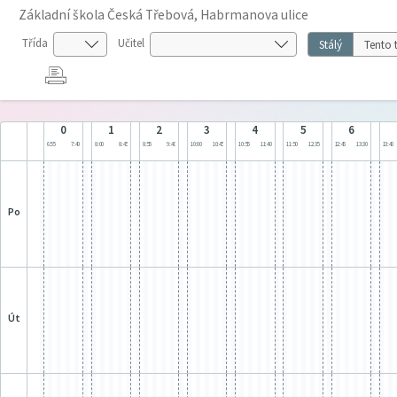
Základní škola Česká Třebová, Habrmanova ulice
Třída
Učitel
Stálý
Tento 
0
1
2
3
4
5
6
6:55
7:40
8:00
8:45
8:55
9:40
10:00
10:45
10:55
11:40
11:50
12:35
12:45
13:30
13:40
po
út