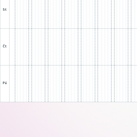
st
čt
pá