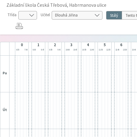
Základní škola Česká Třebová, Habrmanova ulice
Třída
Učitel
Stálý
Tento 
0
1
2
3
4
5
6
6:55
7:40
8:00
8:45
8:55
9:40
10:00
10:45
10:55
11:40
11:50
12:35
12:45
13:30
13:40
po
út