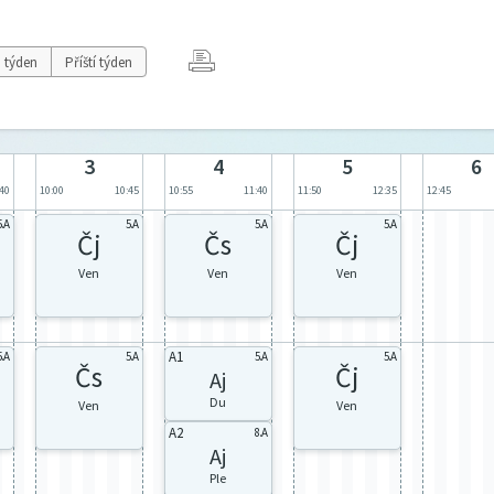
 týden
Příští týden
3
4
5
6
:40
10:00
10:45
10:55
11:40
11:50
12:35
12:45
5.A
5.A
5.A
5.A
Čj
Čs
Čj
Ven
Ven
Ven
A1
5.A
5.A
5.A
5.A
Čs
Čj
Aj
Du
Ven
Ven
A2
8.A
Aj
Ple