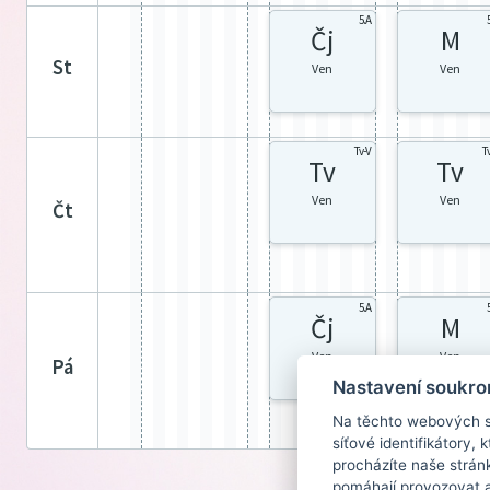
5.A
Čj
M
st
Ven
Ven
Tv-V
T
Tv
Tv
Ven
Ven
čt
5.A
Čj
M
Ven
Ven
pá
Nastavení soukro
Na těchto webových st
síťové identifikátory,
procházíte naše strán
pomáhají provozovat a 