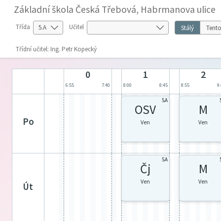
Základní škola Česká Třebová, Habrmanova ulice
Třída
Učitel
Stálý
Tento
Třídní učitel: Ing. Petr Kopecký
0
1
2
6:55
7:40
8:00
8:45
8:55
9
5.A
OSV
M
po
Ven
Ven
5.A
Čj
M
Ven
Ven
út