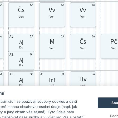
5.A
5.A
5.A
5.A
Čs
Vv
Vv
Ven
Ven
Ven
A1
v-V
5.A
5.A
5.A
M
Čs
Pč
Aj
Du
Ven
Ven
Ven
A2
Šití
Aj
Ple
A1
A1
5.A
Šití
Inf
5.A
Hv
Aj
Inf
Du
Pra
Nvč
A2
A2
Inf
5.A
mí
Inf
Aj
ránkách se používají soubory cookies a další
Sou
Pra
Ple
 které mohou obsahovat osobní údaje (např. jak
ky a jaký obsah vás zajímá). Tyto údaje nám
Podr
zlepšovat naše služby a vyvíjet pro Vás a ostatní