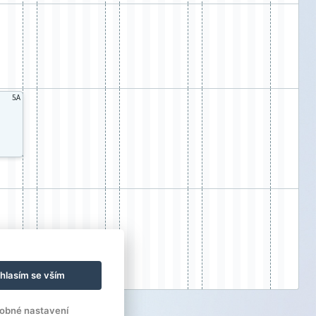
5.A
hlasím se vším
obné nastavení