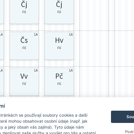
Čj
Čj
Flí
Flí
1.A
1.A
1.A
Čs
Hv
Flí
Flí
1.A
1.A
1.A
Vv
Pč
Flí
Flí
mí
ránkách se používají soubory cookies a další
Sou
 které mohou obsahovat osobní údaje (např. jak
ky a jaký obsah vás zajímá). Tyto údaje nám
Podr
zlepšovat naše služby a vyvíjet pro Vás a ostatní