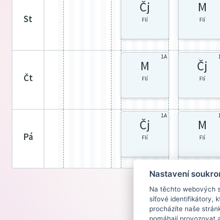
Čj
M
st
Flí
Flí
1.A
M
Čj
čt
Flí
Flí
1.A
Čj
M
pá
Flí
Flí
Nastavení soukro
Na těchto webových st
síťové identifikátory,
procházíte naše strán
pomáhají provozovat a 