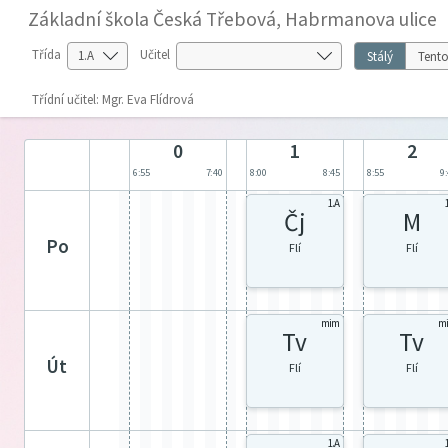
Základní škola Česká Třebová, Habrmanova ulice
Třída
Učitel
Stálý
Tento
Třídní učitel: Mgr. Eva Flídrová
0
1
2
6:55
7:40
8:00
8:45
8:55
9
1.A
Čj
M
po
Flí
Flí
mim
m
Tv
Tv
út
Flí
Flí
1.A