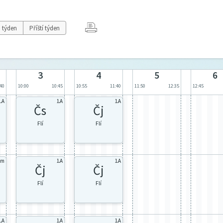
 týden
Příští týden
3
4
5
6
:40
10:00
10:45
10:55
11:40
11:50
12:35
12:45
1.A
1.A
1.A
Čs
Čj
Flí
Flí
im
1.A
1.A
Čj
Čj
Flí
Flí
1.A
1.A
1.A