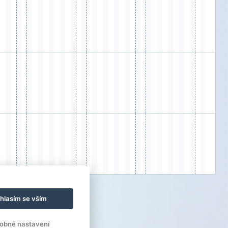
hlasím se vším
obné nastavení