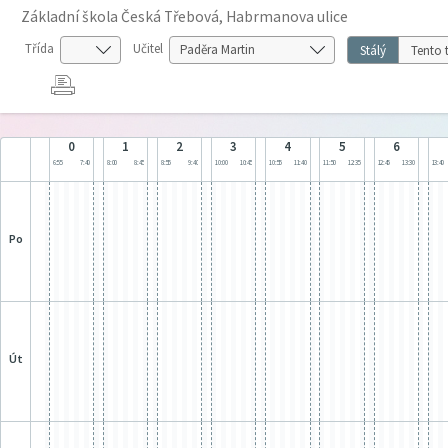
Základní škola Česká Třebová, Habrmanova ulice
Třída
Učitel
Stálý
Tento 
0
1
2
3
4
5
6
6:55
7:40
8:00
8:45
8:55
9:40
10:00
10:45
10:55
11:40
11:50
12:35
12:45
13:30
13:40
po
út