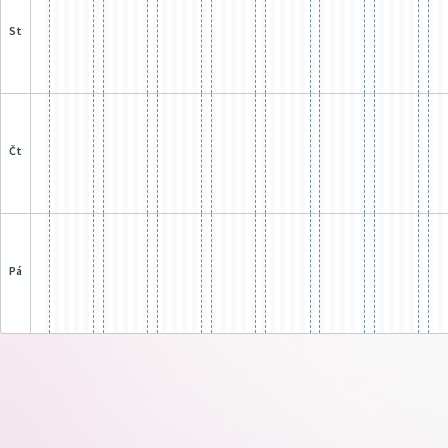
st
čt
pá